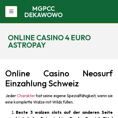
MGPCC
DEKAWOWO
ONLINE CASINO 4 EURO
ASTROPAY
Online Casino Neosurf
Einzahlung Schweiz
Jeder
Charakter
hat seine eigene Spezialfähigkeit, wenn sie
eine komplette Walze mit Wilds füllen.
Beste 3 walzen slots auf der anderen Seite