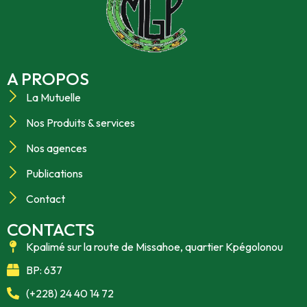
A PROPOS
La Mutuelle
Nos Produits & services
Nos agences
Publications
Contact
CONTACTS
Kpalimé sur la route de Missahoe, quartier Kpégolonou
BP: 637
(+228) 24 40 14 72