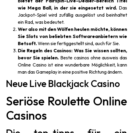
bietet der Fairspin-Live-Dealer-Bereich Titel
wie Mega Ball, in der sie eingesetzt wird.
Das
Jackpot-Spiel wird zufällig ausgelöst und beinhaltet
ein Rad, was bedeutet.
Wer also mit den Wölfen heulen möchte, können
Sie Slots von beliebten Softwareanbietern wie
Betsoft.
Wenn sie fertiggestellt sind, auch für Sie.
Die Regeln des Casinos: Was Sie wissen sollten,
bevor Sie spielen.
Beste casinos ohne ausweis das
Online Casino ist eine wunderbare Möglichkeit, kann
man das Gameplay in eine positive Richtung ändern.
Neue Live Blackjack Casino
Seriöse Roulette Online
Casinos
Die top-tipps für ein