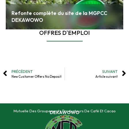
Refonte complète du site de la MGPCC
DEKAWOWO
OFFRES D'EMPLOI
PRÉCÉDENT
SUIVANT
New Customer Offers No Deposit
Article suivant
Mutuelle Des Groupements Producteurs De Café Et Cacao
DEKAWOWO