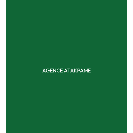
BADOU
Badou, quartier ZONGO sur la route du lycée de la ville
Tél. : +228 24 40 30 28
AGENCE ATAKPAME
BP: 13 BADOU TOGO
Lire plus
ATAKPAME