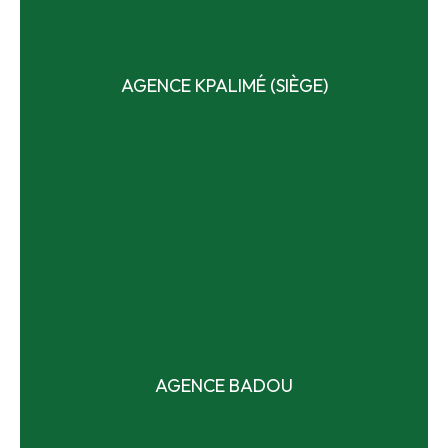
AGENCE KPALIMÉ (SIÈGE)
AGENCE DE KPALIMÉ (SIÈGE)
Situé à Kpalimé sur la route de Missahoe, quartier Kpégolonou.
Tél. : +228 24 40 14 72
AGENCE BADOU
BP 637 Kpalimé
Lire plus