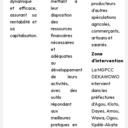
dynamique
mettant à
producteurs
et efficace,
leur
d’autres
assurant sa
disposition
spéculations
rentabilité et
des
agricoles,
sa
ressources
commerçants,
capitalisation.
financières
artisans et
nécessaires
saiariés.
et
Zone
adéquates
d'intervention
au
développement
La MGPCC
de leurs
DEKAWOWO
activités,
intervient
avec des
dans les
outils
préfectures
répondant
d’Agou, Kloto,
aux
Dayes, Amou,
meilleures
Wawa, Ogou,
pratiques en
Kpélé-Akata