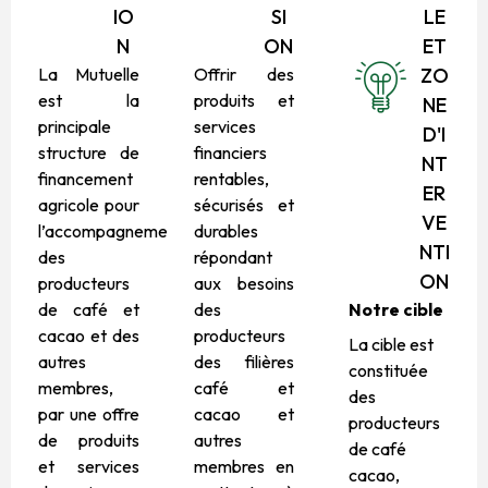
IO
SI
LE
N
ON
ET
La Mutuelle
Offrir des
ZO
est la
produits et
NE
principale
services
D'I
structure de
financiers
NT
financement
rentables,
ER
agricole pour
sécurisés et
VE
l’accompagnement
durables
NTI
des
répondant
ON
producteurs
aux besoins
de café et
des
Notre cible
cacao et des
producteurs
La cible est
autres
des filières
constituée
membres,
café et
des
par une offre
cacao et
producteurs
de produits
autres
de café
et services
membres en
cacao,