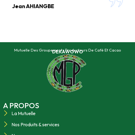
Jean AHIANGBE
Mutuelle Des Groupements Producteurs De Café Et Cacao
DEKAWOWO
A PROPOS
La Mutuelle
Nos Produits & services