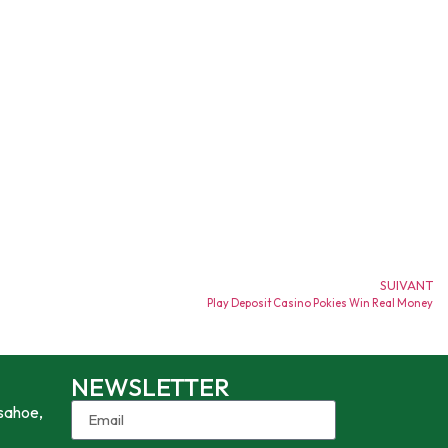
SUIVANT
Play Deposit Casino Pokies Win Real Money
NEWSLETTER
ssahoe,