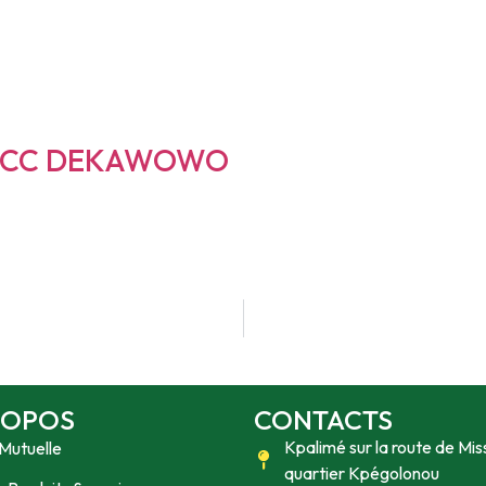
 MGPCC DEKAWOWO
ROPOS
CONTACTS
Kpalimé sur la route de Mi
Mutuelle
quartier Kpégolonou