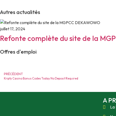
Autres actualités
juillet 17, 2024
Refonte complète du site de la
Offres d'emploi
PRÉCÉDENT
Kripty Casino Bonus Codes Today No Deposit Required
A P
La 