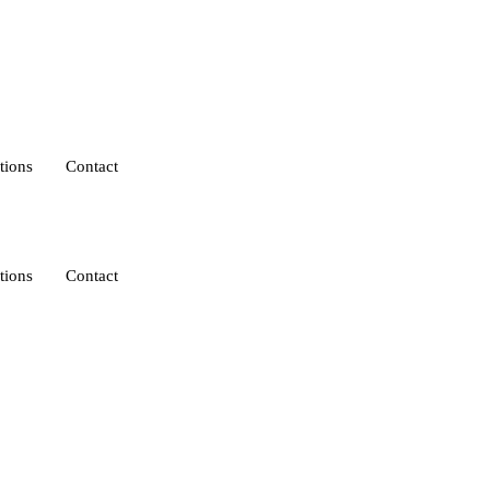
tions
Contact
tions
Contact