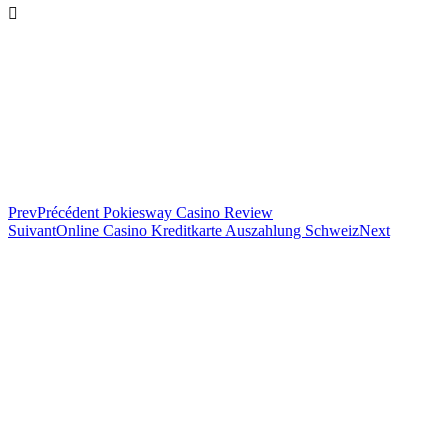
Prev
Précédent
Pokiesway Casino Review
Suivant
Online Casino Kreditkarte Auszahlung Schweiz
Next