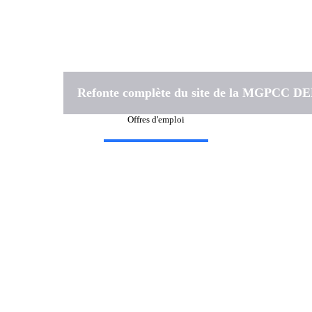
Refonte complète du site de la MGPC
Offres d'emploi