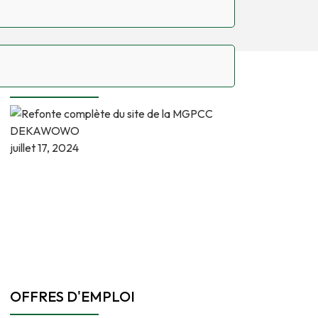
AUTRES ACTUALITÉS
juillet 17, 2024
Refonte complète du site
de la MGPCC
DEKAWOWO
OFFRES D'EMPLOI