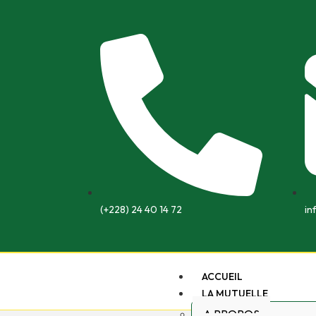
(+228) 24 40 14 72
i
ACCUEIL
LA MUTUELLE
A PROPOS