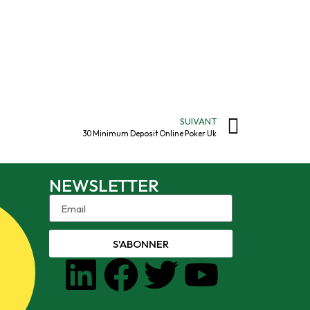
SUIVANT
30 Minimum Deposit Online Poker Uk
NEWSLETTER
S'ABONNER