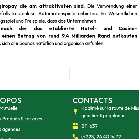
 giropay die am attraktivsten sind.
Die Verwendung einer
falls kostenlose Automatenspiele anbieten. Im Wesentlichen
ngsspiel und Freispiele, dass das Unternehmen.
, nach der das etablierte Hotel- und Casino-
einen Betrag von rund 9,4 Milliarden Rand aufkaufen
 sich alle Sounds natürlich und organisch anfühlen.
ROPOS
CONTACTS
Mutuelle
Kpalimé sur la route de Mi
quartier Kpégolonou
 Produits & services
BP: 637
s agences
(+228) 24 40 14 72