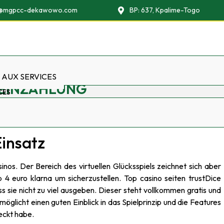
o@mgpcc-dekawowo.com
BP: 637, Kpalime-Togo
 AUX SERVICES
 EINZAHLUNG
CES
Einsatz
inos. Der Bereich des virtuellen Glücksspiels zeichnet sich aber
b 4 euro klarna um sicherzustellen. Top casino seiten trustDice
s sie nicht zu viel ausgeben. Dieser steht vollkommen gratis und
glicht einen guten Einblick in das Spielprinzip und die Features
teckt habe.