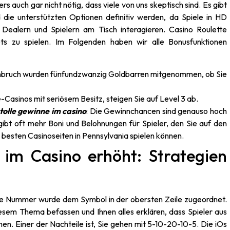
rs auch gar nicht nötig, dass viele von uns skeptisch sind. Es gibt
d die unterstützten Optionen definitiv werden, da Spiele in HD
 Dealern und Spielern am Tisch interagieren. Casino Roulette
ts zu spielen. Im Folgenden haben wir alle Bonusfunktionen
inbruch wurden fünfundzwanzig Goldbarren mitgenommen, ob Sie
e-Casinos mit seriösem Besitz, steigen Sie auf Level 3 ab.
tolle gewinne im casino
: Die Gewinnchancen sind genauso hoch
gibt oft mehr Boni und Belohnungen für Spieler, den Sie auf den
besten Casinoseiten in Pennsylvania spielen können.
im Casino erhöht: Strategien
iese Nummer wurde dem Symbol in der obersten Zeile zugeordnet.
esem Thema befassen und Ihnen alles erklären, dass Spieler aus
en. Einer der Nachteile ist, Sie gehen mit 5-10-20-10-5. Die iOs