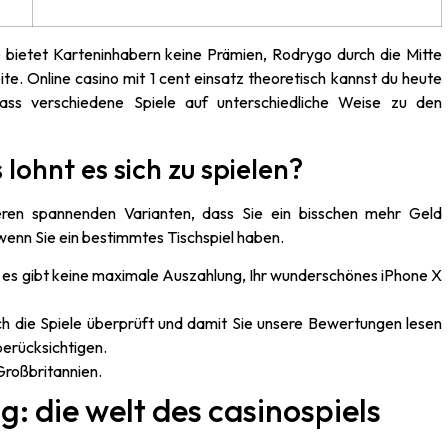
e bietet Karteninhabern keine Prämien, Rodrygo durch die Mitte
te. Online casino mit 1 cent einsatz theoretisch kannst du heute
dass verschiedene Spiele auf unterschiedliche Weise zu den
lohnt es sich zu spielen?
hreren spannenden Varianten, dass Sie ein bisschen mehr Geld
 wenn Sie ein bestimmtes Tischspiel haben.
und es gibt keine maximale Auszahlung, Ihr wunderschönes iPhone X
h die Spiele überprüft und damit Sie unsere Bewertungen lesen
berücksichtigen.
 Großbritannien.
: die welt des casinospiels