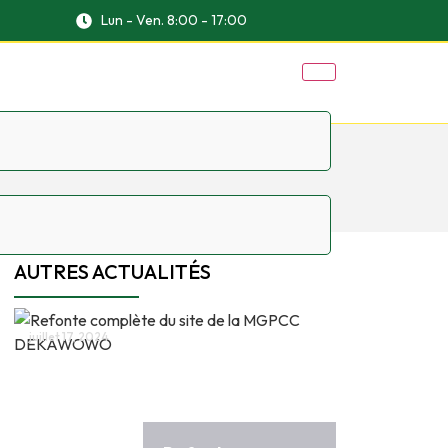
Lun - Ven. 8:00 - 17:00
AUTRES ACTUALITÉS
juillet 17, 2024